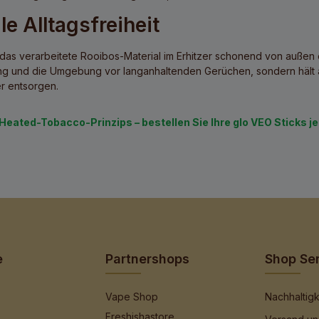
 Alltagsfreiheit
as verarbeitete Rooibos-Material im Erhitzer schonend von außen e
ung und die Umgebung vor langanhaltenden Gerüchen, sondern hält 
er entsorgen.
 Heated-Tobacco-Prinzips – bestellen Sie Ihre glo VEO Sticks j
e
Partnershops
Shop Se
Vape Shop
Nachhaltigk
Freshishastore