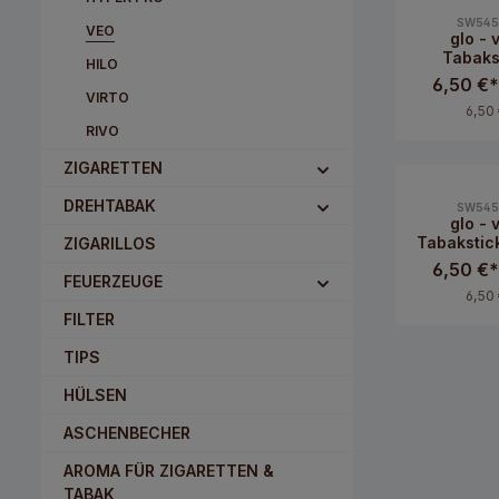
SW545
VEO
glo - 
Tabaks
HILO
Sunset
6,50 €
VIRTO
6,50 
RIVO
ZIGARETTEN
DREHTABAK
SW545
glo - 
Tabakstick
ZIGARILLOS
Cli
6,50 €
FEUERZEUGE
6,50 
FILTER
TIPS
HÜLSEN
ASCHENBECHER
AROMA FÜR ZIGARETTEN &
TABAK