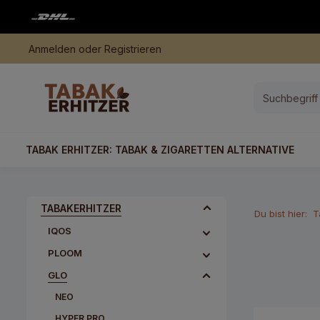
springen
Zur Hauptnavigation springen
Anmelden
oder
Registrieren
TABAK ERHITZER: TABAK & ZIGARETTEN ALTERNATIVE
TABAKERHITZER
Du bist hier:
T
IQOS
PLOOM
GLO
NEO
HYPER PRO