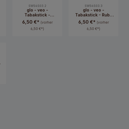
SW54503.2
SW54503.3
glo - veo -
glo - veo -
Tabakstick -
Tabakstick - Ruby
Tropical Twist
Twist
6,50 €*
6,50 €*
(vorher
(vorher
6,50 €*)
6,50 €*)
t