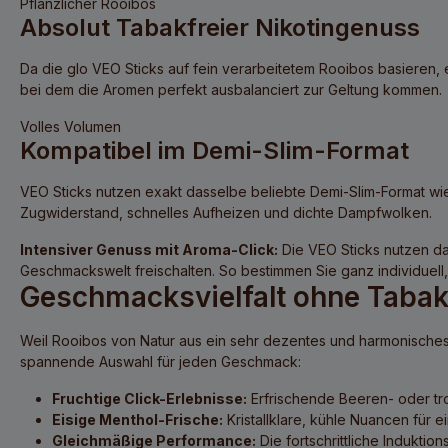
Pflanzlicher Rooibos
Absolut Tabakfreier Nikotingenuss
Da die
glo VEO Sticks
auf fein verarbeitetem Rooibos basieren, 
bei dem die Aromen perfekt ausbalanciert zur Geltung kommen.
Volles Volumen
Kompatibel im Demi-Slim-Format
VEO Sticks nutzen exakt dasselbe beliebte Demi-Slim-Format wie 
Zugwiderstand, schnelles Aufheizen und dichte Dampfwolken.
Intensiver Genuss mit Aroma-Click:
Die VEO Sticks nutzen das
Geschmackswelt freischalten. So bestimmen Sie ganz individuell
Geschmacksvielfalt ohne Tab
Weil Rooibos von Natur aus ein sehr dezentes und harmonisches 
spannende Auswahl für jeden Geschmack:
Fruchtige Click-Erlebnisse:
Erfrischende Beeren- oder tro
Eisige Menthol-Frische:
Kristallklare, kühle Nuancen fü
Gleichmäßige Performance:
Die fortschrittliche Induktio