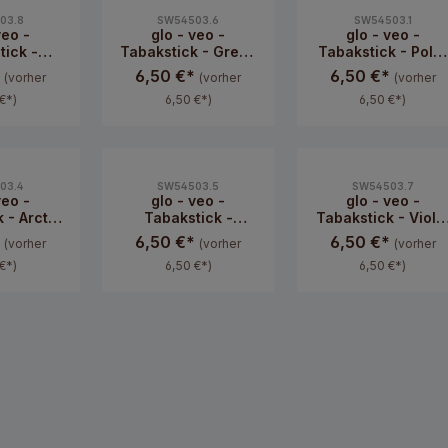
03.8
SW54503.6
SW54503.1
veo -
glo - veo -
glo - veo -
tick -
Tabakstick - Green
Tabakstick - Polar
 Click
Click
Twist
*
6,50 €*
6,50 €*
(vorher
(vorher
(vorher
€*)
6,50 €*)
6,50 €*)
03.4
SW54503.5
SW54503.7
veo -
glo - veo -
glo - veo -
 - Arctic
Tabakstick -
Tabakstick - Viole
ck
Scarlet Click
Click
*
6,50 €*
6,50 €*
(vorher
(vorher
(vorher
€*)
6,50 €*)
6,50 €*)