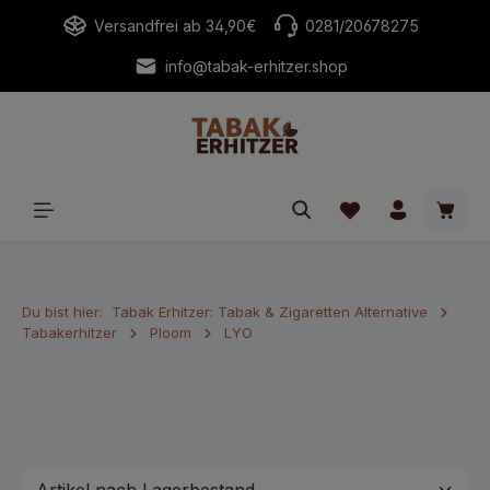
alt springen
Versandfrei ab 34,90€
0281/20678275
info@tabak-erhitzer.shop
Waren
Du bist hier:
Tabak Erhitzer: Tabak & Zigaretten Alternative
Tabakerhitzer
Ploom
LYO