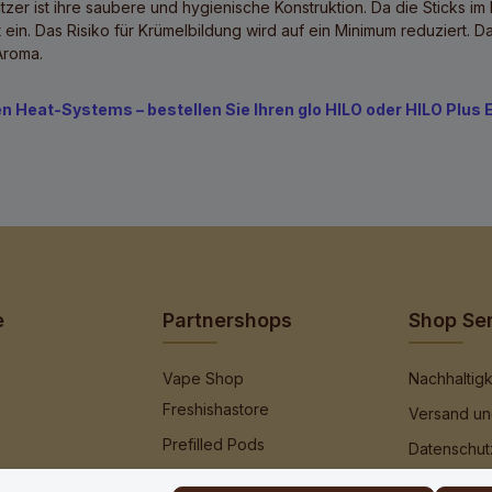
tzer
ist ihre saubere und hygienische Konstruktion. Da die Sticks 
ein. Das Risiko für Krümelbildung wird auf ein Minimum reduziert.
Aroma.
Heat-Systems – bestellen Sie Ihren glo HILO oder HILO Plus Er
e
Partnershops
Shop Se
Vape Shop
Nachhaltigk
Freshishastore
Versand un
Prefilled Pods
Datenschut
Vape Supply
Impressum