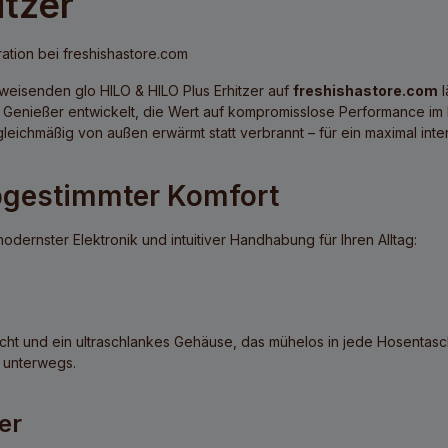
itzer
ration bei freshishastore.com
egweisenden
glo HILO & HILO Plus Erhitzer
auf
freshishastore.com
l
le Genießer entwickelt, die Wert auf kompromisslose Performance i
gleichmäßig von außen erwärmt statt verbrannt – für ein maximal i
 abgestimmter Komfort
dernster Elektronik und intuitiver Handhabung für Ihren Alltag:
cht und ein ultraschlankes Gehäuse, das mühelos in jede Hosentasch
r unterwegs.
er