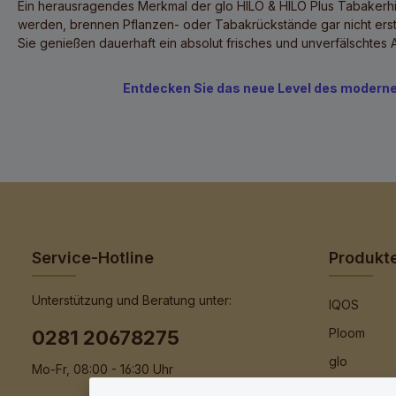
Ein herausragendes Merkmal der
glo HILO & HILO Plus Tabakerhi
werden, brennen Pflanzen- oder Tabakrückstände gar nicht erst 
Sie genießen dauerhaft ein absolut frisches und unverfälschtes 
Entdecken Sie das neue Level des modernen 
Service-Hotline
Produkt
Unterstützung und Beratung unter:
IQOS
Ploom
0281 20678275
glo
Mo-Fr, 08:00 - 16:30 Uhr
IQOS