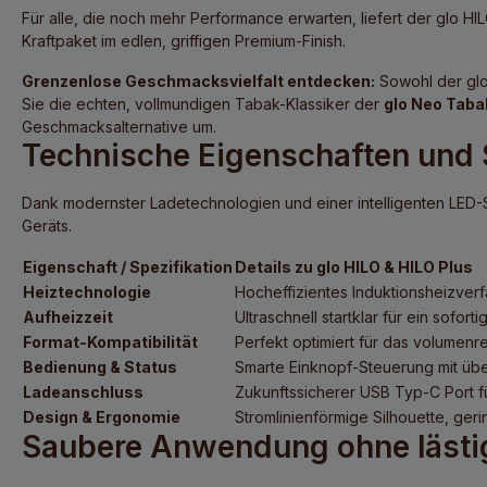
Für alle, die noch mehr Performance erwarten, liefert der
glo HIL
Kraftpaket im edlen, griffigen Premium-Finish.
Grenzenlose Geschmacksvielfalt entdecken:
Sowohl der glo
Sie die echten, vollmundigen Tabak-Klassiker der
glo Neo Taba
Geschmacksalternative um.
Technische Eigenschaften und 
Dank modernster Ladetechnologien und einer intelligenten LED-S
Geräts.
Eigenschaft / Spezifikation
Details zu glo HILO & HILO Plus
Heiztechnologie
Hocheffizientes Induktionsheizver
Aufheizzeit
Ultraschnell startklar für ein sofor
Format-Kompatibilität
Perfekt optimiert für das volumen
Bedienung & Status
Smarte Einknopf-Steuerung mit übe
Ladeanschluss
Zukunftssicherer USB Typ-C Port f
Design & Ergonomie
Stromlinienförmige Silhouette, ger
Saubere Anwendung ohne läst