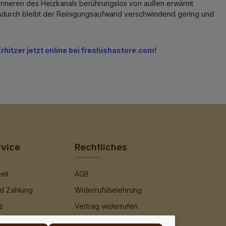
im Inneren des Heizkanals berührungslos von außen erwärmt
 Dadurch bleibt der Reinigungsaufwand verschwindend gering und
hitzer jetzt online bei freshishastore.com!
rvice
Rechtliches
eit
AGB
d Zahlung
Widerrufsbelehrung
z
Vertrag widerrufen
Elektro- &