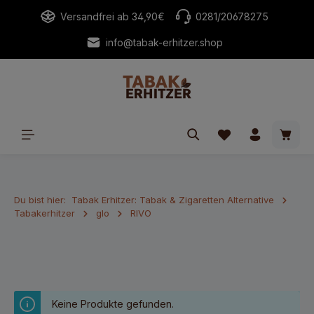
alt springen
Versandfrei ab 34,90€
0281/20678275
info@tabak-erhitzer.shop
Waren
Du bist hier:
Tabak Erhitzer: Tabak & Zigaretten Alternative
Tabakerhitzer
glo
RIVO
Keine Produkte gefunden.