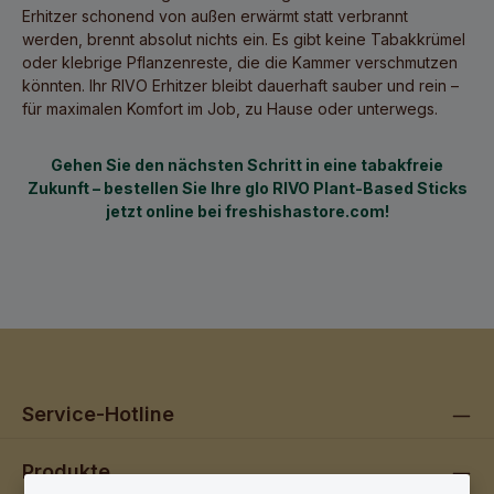
Erhitzer schonend von außen erwärmt statt verbrannt
werden, brennt absolut nichts ein. Es gibt keine Tabakkrümel
oder klebrige Pflanzenreste, die die Kammer verschmutzen
könnten. Ihr RIVO Erhitzer bleibt dauerhaft sauber und rein –
für maximalen Komfort im Job, zu Hause oder unterwegs.
Gehen Sie den nächsten Schritt in eine tabakfreie
Zukunft – bestellen Sie Ihre glo RIVO Plant-Based Sticks
jetzt online bei freshishastore.com!
Service-Hotline
Produkte